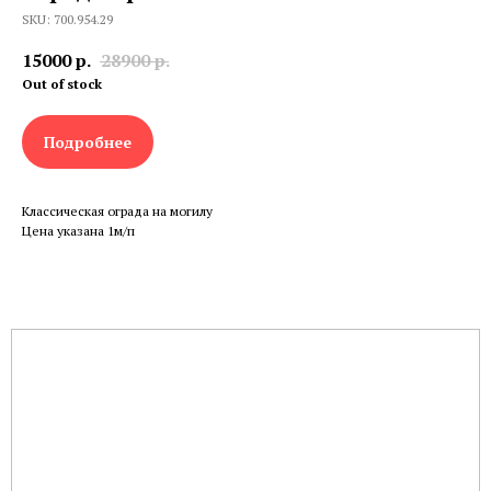
SKU: 700.954.29
15000
р.
28900
р.
Out of stock
Подробнее
Классическая ограда на могилу
Цена указана 1м/п