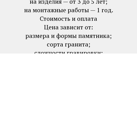
на изделия — от 3 до 5 лет;
на монтажные работы — 1 год.
Стоимость и оплата
Цена зависит от:
размера и формы памятника;
сорта гранита;
сложности гравировки;
дополнительных элементов (цветник,
ограда, столик).
Порядок оплаты:
предоплата 50 % при заключении
договора;
остаток — после приёмки работ.
Необходимые документы
Для оформления заказа потребуются:
паспорт заказчика;